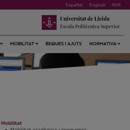
Español
English
Wifi
Universitat de Lleida
Escola Politècnica Superior
BEQUES I AJUTS
S
MOBILITAT
NORMATIVA
Mobilitat
Mobilitat acadèmica i programes